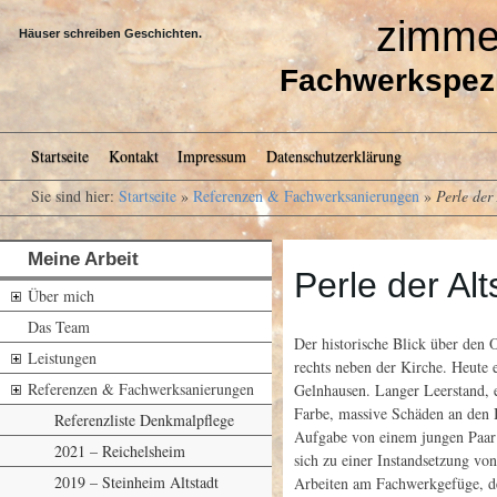
zimmer
Häuser schreiben Geschichten.
Fachwerkspezi
Kopfmenü
Startseite
Kontakt
Impressum
Datenschutzerklärung
Sie sind hier:
Startseite
»
Referenzen & Fachwerksanierungen
»
Perle der
Meine Arbeit
Perle der Al
Über mich
Das Team
Der historische Blick über den 
Leistungen
rechts neben der Kirche. Heute 
Referenzen & Fachwerksanierungen
Gelnhausen. Langer Leerstand, e
Farbe, massive Schäden an den 
Referenzliste Denkmalpflege
Aufgabe von einem jungen Paar 
2021 – Reichelsheim
sich zu einer Instandsetzung vo
2019 – Steinheim Altstadt
Arbeiten am Fachwerkgefüge, d