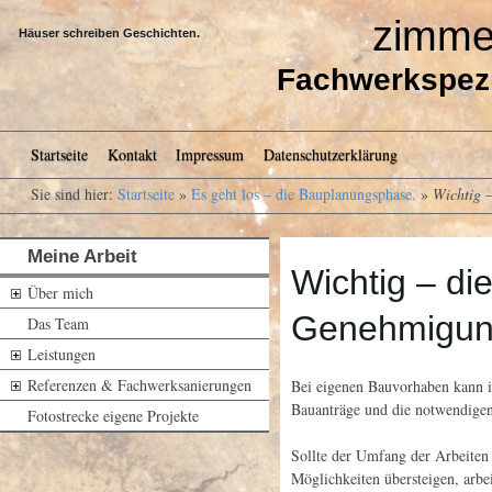
zimmer
Häuser schreiben Geschichten.
Fachwerkspezi
Kopfmenü
Startseite
Kontakt
Impressum
Datenschutzerklärung
Sie sind hier:
Startseite
»
Es geht los – die Bauplanungsphase.
»
Wichtig –
Meine Arbeit
Wichtig – die 
Über mich
Genehmigun
Das Team
Leistungen
Referenzen & Fachwerksanierungen
Bei eigenen Bauvorhaben kann ic
Bauanträge und die notwendigen
Fotostrecke eigene Projekte
Sollte der Umfang der Arbeiten 
Möglichkeiten übersteigen, arbe