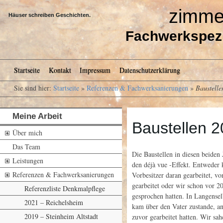
zimmer
Häuser schreiben Geschichten.
Fachwerkspezi
Kopfmenü
Startseite
Kontakt
Impressum
Datenschutzerklärung
Sie sind hier:
Startseite
»
Referenzen & Fachwerksanierungen
»
Baustell
Meine Arbeit
Baustellen 
Über mich
Das Team
Die Baustellen in diesen beiden J
Leistungen
den déjà vue -Effekt. Entweder 
Referenzen & Fachwerksanierungen
Vorbesitzer daran gearbeitet, 
gearbeitet oder wir schon vor 2
Referenzliste Denkmalpflege
gesprochen hatten. In Langensel
2021 – Reichelsheim
kam über den Vater zustande, a
2019 – Steinheim Altstadt
zuvor gearbeitet hatten. Wir sah