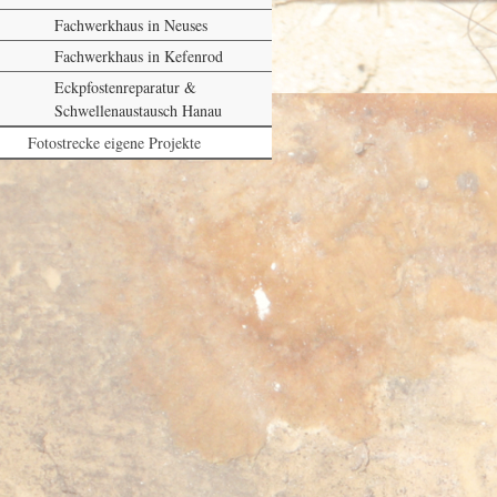
Fachwerkhaus in Neuses
Fachwerkhaus in Kefenrod
Eckpfostenreparatur &
Schwellenaustausch Hanau
Fotostrecke eigene Projekte